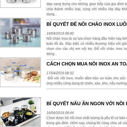
đẹp sang trọng cho không gian bếp của gia đình bạ
chia thành nhiều loại, cùng với nhiều lớp đáy k
dụng...
BÍ QUYẾT ĐỂ NỒI CHẢO INOX LU
18/04/2019 08:40
Nồi chảo inox là sự lựa chọn hàng đầu hiện nay bởi
toàn tối đa. Đặc biệt, có nhiều thương hiệu với 
chọn cho các chị em nội trợ. Để nồi chảo inox l
đúng...
CÁCH CHỌN MUA NỒI INOX AN T
17/04/2019 08:32
Đối với nồi inox, muốn đảm bảo an toàn cho sức k
ứng nhiều công dụng từ chiên, xào, kho, nấu nướng... 
BÍ QUYẾT NẤU ĂN NGON VỚI NỒI 
16/04/2019 08:44
Chọn được bộ nồi inox chất lượng là yếu tố cơ bản 
trong gia đình. Hôm nay, chúng tôi cùng chia sẻ c