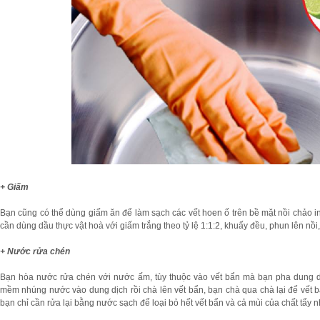
+ Giấm
Bạn cũng có thể dùng giấm ăn để làm sạch các vết hoen ố trên bề mặt nồi chảo in
cần dùng dầu thực vật hoà với giấm trắng theo tỷ lệ 1:1:2, khuấy đều, phun lên nồi,
+ Nước rửa chén
Bạn hòa nước rửa chén với nước ấm, tùy thuộc vào vết bẩn mà bạn pha dung d
mềm nhúng nước vào dung dịch rồi chà lên vết bẩn, bạn chà qua chà lại để vết b
bạn chỉ cần rửa lại bằng nước sạch để loại bỏ hết vết bẩn và cả mùi của chất tẩy n