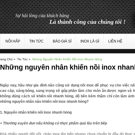
NỒI HẤP
TIN TỨC
BÁO GIÁ SỈ
INOX LÀ GÌ
LIÊN HỆ
rang Chủ »
Tin Tức »
Những Nguyên Nhân Khiến Nồi Inox Nhanh Hỏng
Những nguyên nhân khiến nồi inox nha
Ngày nay, hầu như gia đình nào cũng sử dụng nồi inox để phục vụ cho việc nấ
cao cấp, sáng bóng, sang trọng sẽ góp phần làm cho món ăn được ngon và h
không đúng cách sẽ khiến nồi nhanh hỏng, độ bền kém thậm chí còn làm ảnh
những nguyên nhân nào khiến nồi inox nhanh hỏng?
1. Nguyên nhân khiến nồi inox nhanh hỏng
+ Thường xuyên đun nấu không có thực phẩm quá lâu trên bếp
Khá nhiều người đặt nồi, chảo inox lên bếp nhưng chưa chuẩn bị đầy đủ thực 