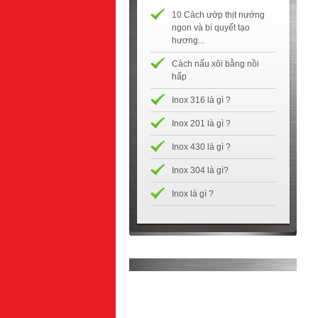
10 Cách ướp thịt nướng
ngon và bí quyết tạo
hương...
Cách nấu xôi bằng nồi
hấp
Inox 316 là gì ?
Inox 201 là gì ?
Inox 430 là gì ?
Inox 304 là gì?
Inox là gì ?