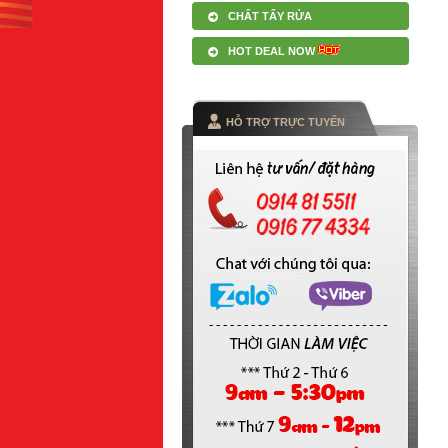
CHẤT TẨY RỬA
HOT DEAL NOW
HỖ TRỢ TRỰC TUYẾN