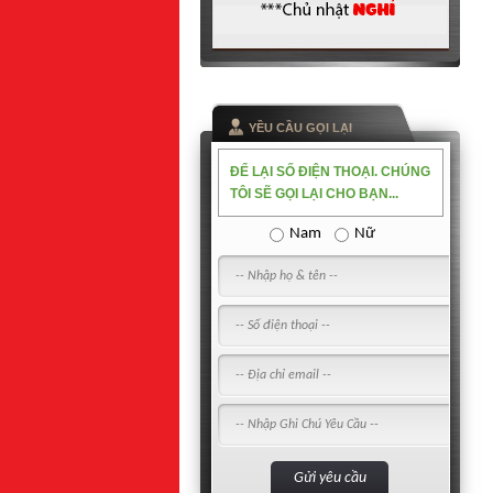
YỀU CẦU GỌI LẠI
ĐỂ LẠI SỐ ĐIỆN THOẠI. CHÚNG
TÔI SẼ GỌI LẠI CHO BẠN...
Nam
Nữ