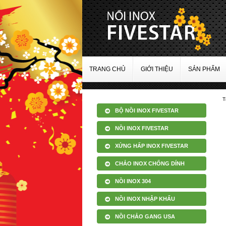
TRANG CHỦ
GIỚI THIỆU
SẢN PHẨM
T
BỘ NỒI INOX FIVESTAR
NỒI INOX FIVESTAR
XỬNG HẤP INOX FIVESTAR
CHẢO INOX CHỐNG DÍNH
NỒI INOX 304
NỒI INOX NHẬP KHẨU
NỒI CHẢO GANG USA