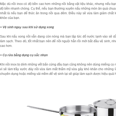
Mặc dù nồi inox có độ bền cao hơn những nồi bằng vật liệu khác, nhưng nếu bạ
độ bền nhanh chóng. Cụ thể, nếu bạn thường xuyên nấu những món ăn quá chua
nhất là nếu bạn để thức ăn trong nồi qua đêm. Điều này sẽ vừa làm giảm chấ
khỏe của bạn.
+ Vệ sinh ngay sau khi sử dụng xong
Sau khi nấu xong nồi vẫn đang còn nóng mà bạn lập tức đổ nước lạnh vào sẽ dẫn 
làm sạch. Theo đó, tốt nhất bạn nên để nồi nguội hẳn rồi mới bắt đầu vệ sinh,
cao hơn.
+ Cọ rửa bằng dụng cụ sắc nhọn
Khi nồi inox bị dính những vết bẩn cứng đầu bạn cũng không nên dùng miếng cọ r
vì sẽ làm trầy xước đáy nồi vừa làm mất thẩm mỹ vừa gây khó khăn cho những l
chuyên dụng hoặc miếng vải mềm để vệ sinh lại sẽ giúp làm sạch được hiệu quả 