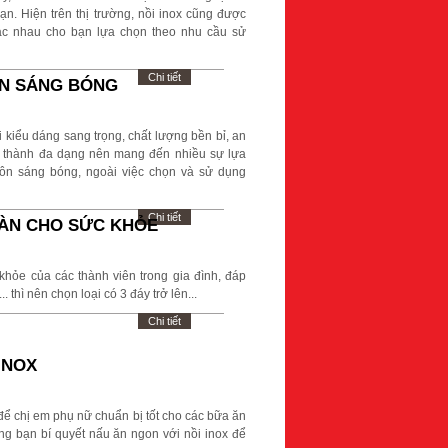
n. Hiện trên thị trường, nồi inox cũng được
hác nhau cho bạn lựa chọn theo nhu cầu sử
Chi tiết
ÔN SÁNG BÓNG
 kiểu dáng sang trọng, chất lượng bền bỉ, an
giá thành đa dạng nên mang đến nhiều sự lựa
uôn sáng bóng, ngoài việc chọn và sử dụng
Chi tiết
OÀN CHO SỨC KHỎE
hỏe của các thành viên trong gia đình, đáp
thì nên chọn loại có 3 đáy trở lên...
Chi tiết
INOX
để chị em phụ nữ chuẩn bị tốt cho các bữa ăn
ùng bạn bí quyết nấu ăn ngon với nồi inox để