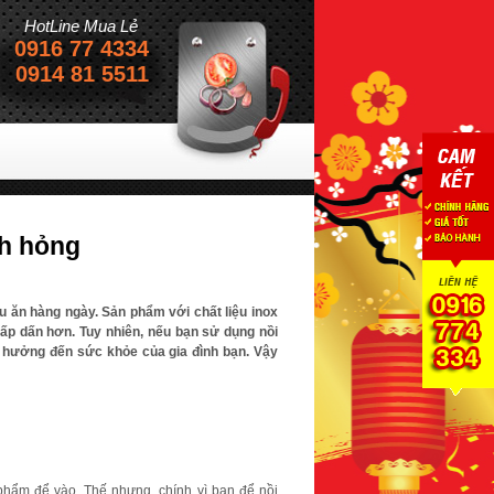
HotLine Mua Lẻ
0916 77 4334
Sự hài lòng của khách hàng
0914 81 5511
Là thành công của c
nh hỏng
u ăn hàng ngày. Sản phẩm với chất liệu inox
ấp dấn hơn. Tuy nhiên, nếu bạn sử dụng nồi
 hưởng đến sức khỏe của gia đình bạn. Vậy
phẩm để vào. Thế nhưng, chính vì bạn để nồi